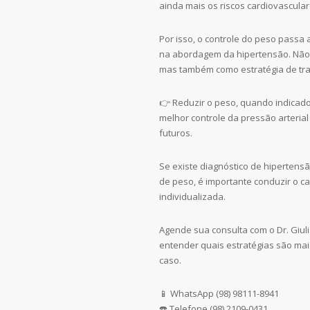
ainda mais os riscos cardiovascular
Por isso, o controle do peso passa
na abordagem da hipertensão. Nã
mas também como estratégia de tr
👉 Reduzir o peso, quando indicado
melhor controle da pressão arterial
futuros.
Se existe diagnóstico de hipertens
de peso, é importante conduzir o c
individualizada.
Agende sua consulta com o Dr. Giu
entender quais estratégias são ma
caso.
📱 WhatsApp (98) 98111-8941
☎️ Telefone (98) 2109-0431