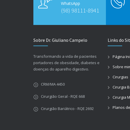
WhatsApp
(98) 98111-8941
Sobre Dr. Giuliano Campelo
Links do Si
Transformando a vida de pacientes
Página Ini
portadores de obesidade, diabetes e
Sobre mi
doenças do aparelho digestivo.
Cirurgias
CRM/MA 4450
Cirurgia B
Cirurgião Geral - RQE 668
Cirurgia 
Planos d
Cirurgião Bariátrico - RQE 2692