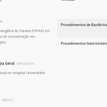
a
RE
Procedimentos de Bariátric
vangélica do Paraná (FEPAR) em
área de concentração em
gãos
Procedimentos Gastrointest
ia Geral
ESPECIALISTA
eral no Hospital Universitário
MÉDICO