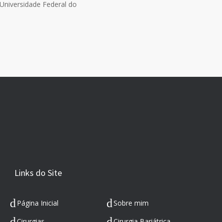
Universidade Federal do
Links do Site
Página Inicial
Sobre mim
Cirurgias
Cirurgia Bariátrica