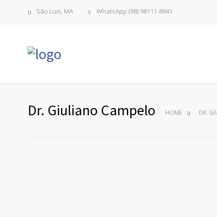
São Luis, MA
WhatsApp (98) 98111-8941
Dr. Giuliano Campelo
HOME
DR. G