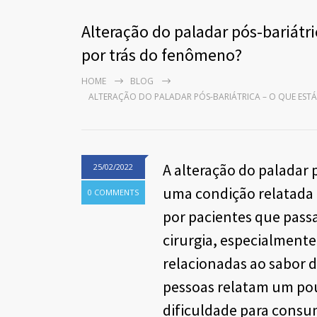
Alteração do paladar pós-bariátri
por trás do fenômeno?
HOME
BLOG
ALTERAÇÃO DO PALADAR PÓS-BARIÁTRICA – O QUE EST
A alteração do paladar p
25/02/2022
uma condição relatada
0 COMMENTS
por pacientes que pass
cirurgia, especialmente
relacionadas ao sabor 
pessoas relatam um po
dificuldade para consu