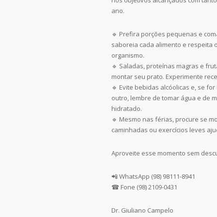
ano.
🔹 Prefira porções pequenas e com
saboreia cada alimento e respeita o
organismo.
🔹 Saladas, proteínas magras e fru
montar seu prato. Experimente receit
🔹 Evite bebidas alcóolicas e, se fo
outro, lembre de tomar água e de 
hidratado.
🔹 Mesmo nas férias, procure se m
caminhadas ou exercícios leves aju
Aproveite esse momento sem descu
📲 WhatsApp (98) 98111-8941
☎ Fone (98) 2109-0431
Dr. Giuliano Campelo