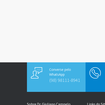
Converse pelo
WhatsApp
(98) 98111-8941
Sobre Dr. Giuliano Campelo
Links do Si